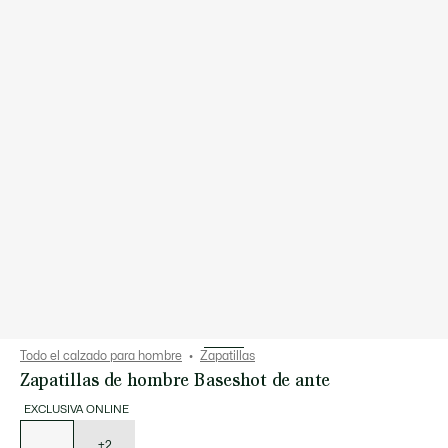
Todo el calzado para hombre
Zapatillas
Zapatillas de hombre Baseshot de ante
EXCLUSIVA ONLINE
Lista
de
variaciones
+2