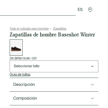
ES
rroquinería
Deporte
Regalos de cocodrilo
Sec
Todo el calzado para hombre
Zapatillas
Zapatillas de hombre Baseshot Winter
Lista
de
variaciones
DK BRW/GUM
•
031
Seleccionar talla
Guía de tallas
Descripción
Referencia 50SMA0047
Composición
La Baseshot Winter es una nueva versión invernal