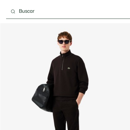
Calzado
Complementos
Bolsos & Pequeña ma