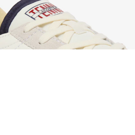
Zapatillas de hombre Aura
Regístrate para crear tu cuenta,
convertirte en miembro y
disfrutar de beneficios
exclusivos desde el principio.