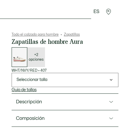
ES
rroquinería
Deporte
Regalos de cocodrilo
Sec
Todo el calzado para hombre
Zapatillas
Zapatillas de hombre Aura
Lista
de
variaciones
+2
opciones
WHT/NVY/RED
•
407
Seleccionar talla
Guía de tallas
Descripción
Referencia 50SMA0161
Composición
Aura es un modelo elegante que fusiona las icónicas