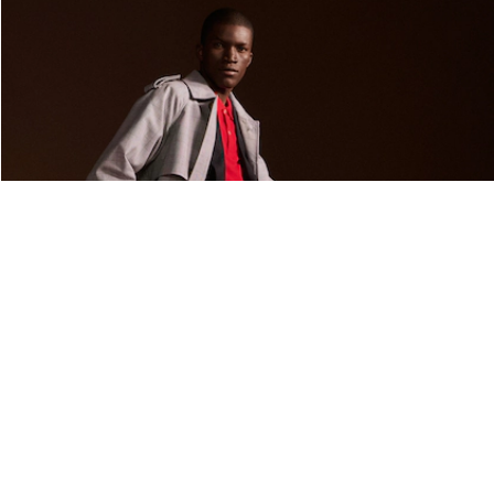
Acerca De Lacoste
Categorías
Lacoste Members
Colección Hombre
El Grupo Lacoste
Colección Mujer
Trabaja con nosotros
Colección Niños
Protección de la marca
Polos para Hombre
Polos para Mujer