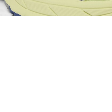
Acerca De Lacoste
Categorías
Lacoste Members
Colección Hombre
El Grupo Lacoste
Colección Mujer
Trabaja con nosotros
Colección Niños
Protección de la marca
Polos para Hombre
Polos para Mujer