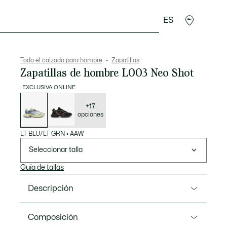
ES
rroquinería
Deporte
Regalos de cocodrilo
Sec
Todo el calzado para hombre
Zapatillas
Zapatillas de hombre L003 Neo Shot
EXCLUSIVA ONLINE
Lista
de
variaciones
+17
opciones
LT BLU/LT GRN
•
AAW
Seleccionar talla
Guía de tallas
Descripción
Referencia 51SMA0064
Composición