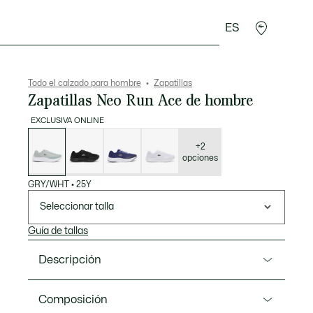
ES
rroquinería
Deporte
Regalos de cocodrilo
Sec
Todo el calzado para hombre
Zapatillas
Zapatillas Neo Run Ace de hombre
EXCLUSIVA ONLINE
Lista
de
variaciones
+2
opciones
GRY/WHT
•
25Y
Seleccionar talla
Guía de tallas
Descripción
Referencia 51SMA0126
Composición