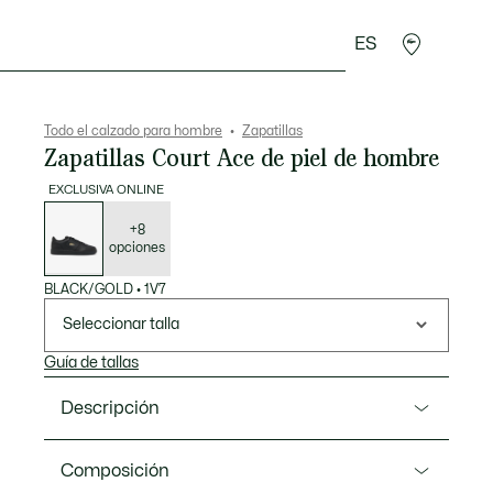
ES
rroquinería
Deporte
Regalos de cocodrilo
Sec
Todo el calzado para hombre
Zapatillas
Zapatillas Court Ace de piel de hombre
EXCLUSIVA ONLINE
Lista
de
variaciones
+8
opciones
BLACK/GOLD
•
1V7
Seleccionar talla
Guía de tallas
Descripción
Referencia 51SMA0156
Composición