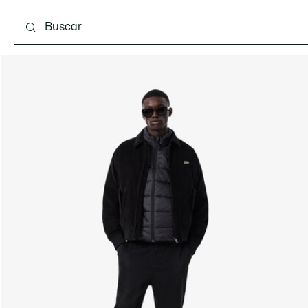
Calzado
Complementos
Bolsos & Pequeña ma