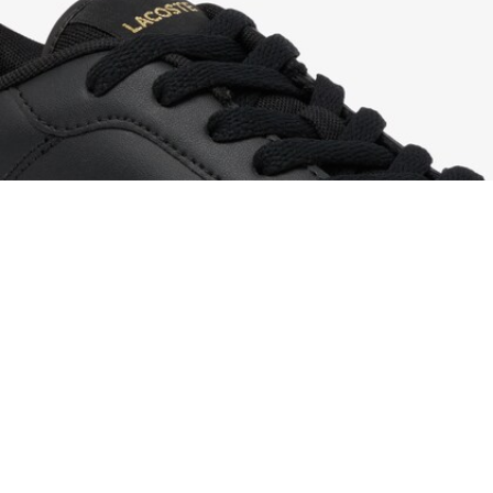
Zapatillas Court Ace de piel de hombre
Regístrate para crear tu cuenta,
convertirte en miembro y
disfrutar de beneficios
exclusivos desde el principio.