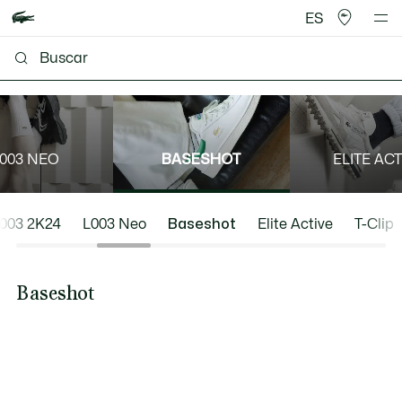
ES
003 NEO
BASESHOT
ELITE ACT
003 2K24
L003 Neo
Baseshot
Elite Active
T-Clip
Baseshot