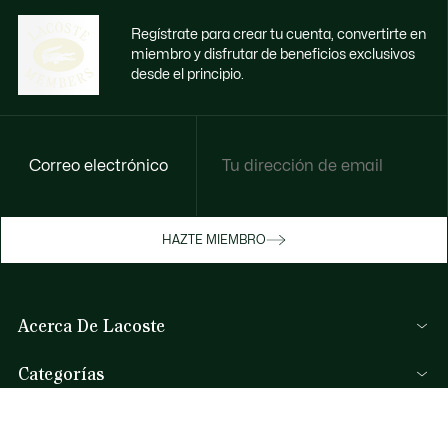
Regístrate para crear tu cuenta, convertirte en
miembro y disfrutar de beneficios exclusivos
desde el principio.
Correo electrónico
Disfruta de beneficios exclusivos ahora
HAZTE MIEMBRO
Hazte miembro o inicia sesión para ganar
recompensas con tus compras
Acerca De Lacoste
INICIA SESIÓN / REGISTRARME
Lacoste Members
Categorías
El Grupo Lacoste
Colección Hombre
Trabaja con nosotros
Ayuda Y Contacto
Colección Mujer
Protección de la marca