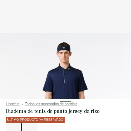
Hombre
Todos los accesorios de hombre
Diadema de tenis de punto jersey de rizo
ÚLTIMO PRODUCTO YA RESERVADO
Lista
de
variaciones