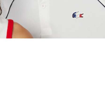
Acerca De Lacoste
Categorías
Lacoste Members
Colección Hombre
El Grupo Lacoste
Colección Mujer
Trabaja con nosotros
Colección Niños
Protección de la marca
Polos para Hombre
Polos para Mujer