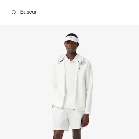
Calzado
Complementos
Bolsos & Pequeña ma