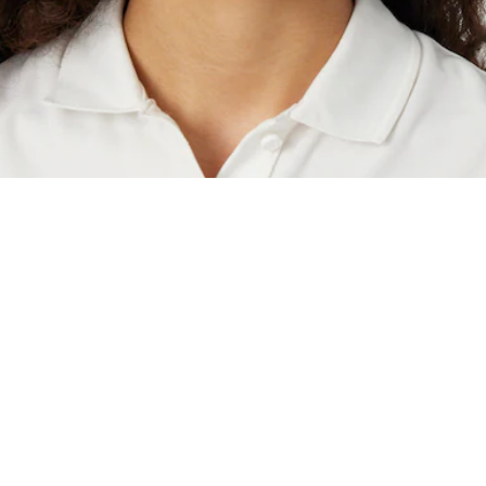
Visera del equipo francés de tenis
Regístrate para crear tu cuenta,
convertirte en miembro y
disfrutar de beneficios
exclusivos desde el principio.