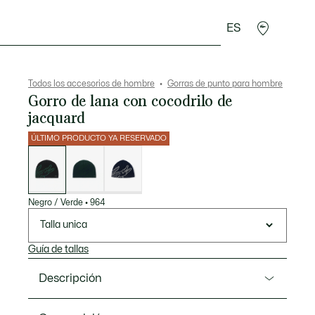
ES
rroquinería
Deporte
Regalos de cocodrilo
Sec
Todos los accesorios de hombre
Gorras de punto para hombre
Gorro de lana con cocodrilo de
jacquard
ÚLTIMO PRODUCTO YA RESERVADO
Lista
de
variaciones
Negro / Verde
•
964
Talla unica
Guía de tallas
Descripción
Referencia RB3021-00