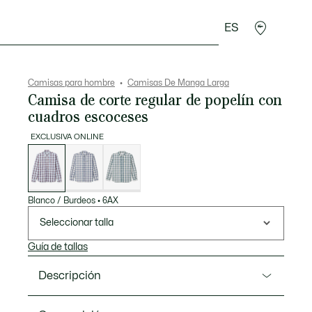
ES
rroquinería
Deporte
Regalos de cocodrilo
Sec
Camisas para hombre
Camisas De Manga Larga
Camisa de corte regular de popelín con
cuadros escoceses
EXCLUSIVA ONLINE
Lista
de
variaciones
Blanco / Burdeos
•
6AX
Seleccionar talla
Guía de tallas
Descripción
Referencia CH5085-00