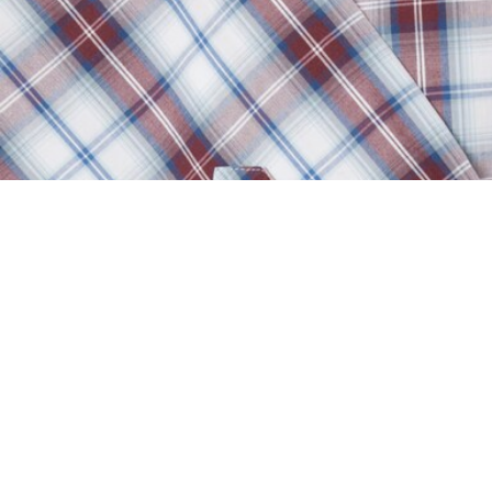
Camisa de corte regular de popelín con cuadr
Regístrate para crear tu cuenta,
convertirte en miembro y
disfrutar de beneficios
exclusivos desde el principio.