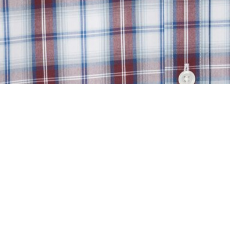
os escoceses
Acerca De Lacoste
Categorías
Lacoste Members
Colección Hombre
El Grupo Lacoste
Colección Mujer
Trabaja con nosotros
Colección Niños
Protección de la marca
Polos para Hombre
Polos para Mujer