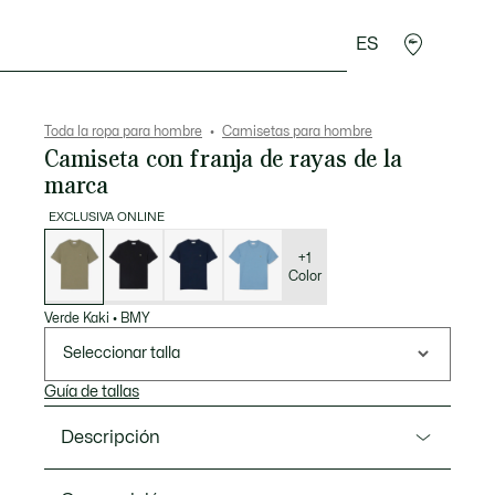
ES
rroquinería
Deporte
Regalos de cocodrilo
Sec
Toda la ropa para hombre
Camisetas para hombre
Camiseta con franja de rayas de la
marca
EXCLUSIVA ONLINE
Lista
de
variaciones
+1
Color
Verde Kaki
•
BMY
Seleccionar talla
Guía de tallas
Descripción
Referencia TH0888-00