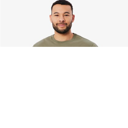
Acerca De Lacoste
Categorías
Lacoste Members
Colección Hombre
El Grupo Lacoste
Colección Mujer
Trabaja con nosotros
Colección Niños
Protección de la marca
Polos para Hombre
Polos para Mujer