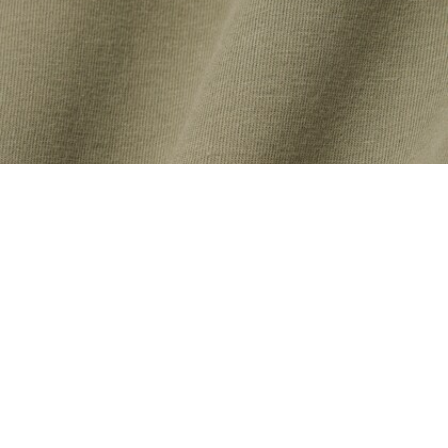
Camiseta con franja de rayas de la marca
Regístrate para crear tu cuenta,
convertirte en miembro y
disfrutar de beneficios
exclusivos desde el principio.