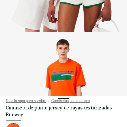
Toda la ropa para hombre
Camisetas para hombre
Camiseta de punto jersey de rayas texturizadas
Runway
Lista
de