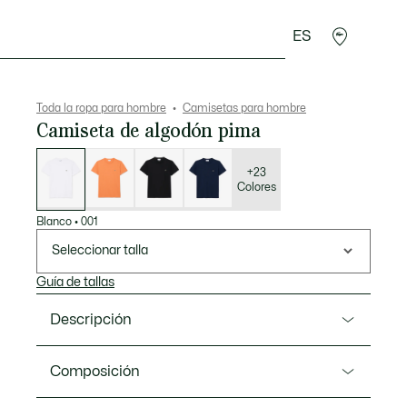
ES
rroquinería
Deporte
Regalos de cocodrilo
Sec
Toda la ropa para hombre
Camisetas para hombre
Camiseta de algodón pima
Lista
de
variaciones
+23
Colores
Blanco
•
001
Seleccionar talla
Guía de tallas
Descripción
Referencia TH6709-00
Composición
Lacoste, firma experta en ropa deportiva desde 1933,