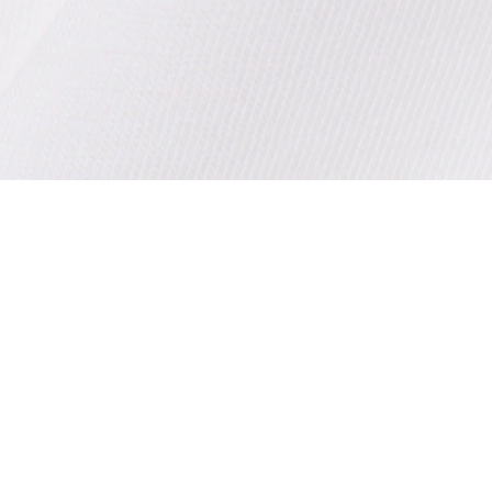
Acerca De Lacoste
Categorías
Lacoste Members
Colección Hombre
El Grupo Lacoste
Colección Mujer
Trabaja con nosotros
Colección Niños
Protección de la marca
Polos para Hombre
Polos para Mujer