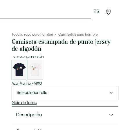
ES
rroquinería
Deporte
Regalos de cocodrilo
Sec
Toda la ropa para hombre
Camisetas para hombre
Camiseta estampada de punto jersey
de algodón
NUEVA COLECCIÓN
Lista
de
variaciones
Azul Marino
•
MXQ
Seleccionar talla
Guía de tallas
Descripción
Referencia TH9641-00