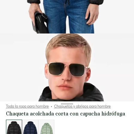
Toda la ropa para hombre
Chaquetas y abrigos para hombre
Chaqueta acolchada corta con capucha hidrófuga
Lista
de
variaciones