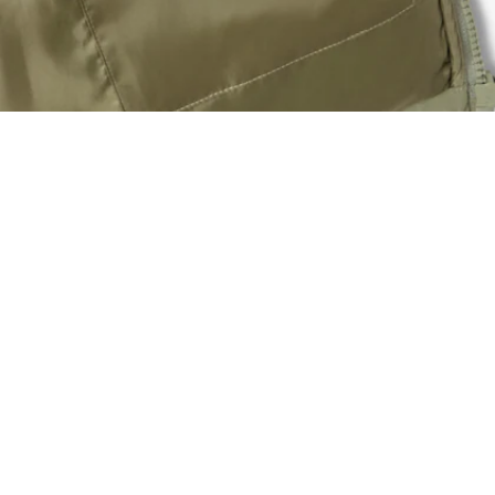
Chaqueta acolchada con capucha hidrófuga