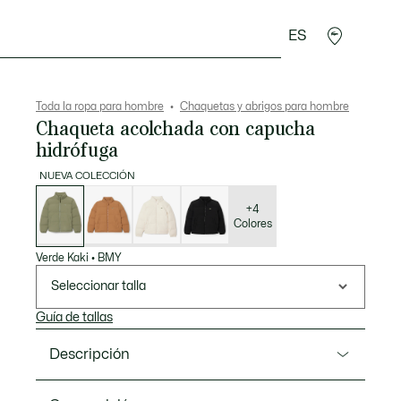
ES
rroquinería
Deporte
Regalos de cocodrilo
Sec
Toda la ropa para hombre
Chaquetas y abrigos para hombre
Chaqueta acolchada con capucha
hidrófuga
NUEVA COLECCIÓN
Lista
de
variaciones
+4
Colores
Verde Kaki
•
BMY
Seleccionar talla
Guía de tallas
Descripción
Referencia BH5154-00