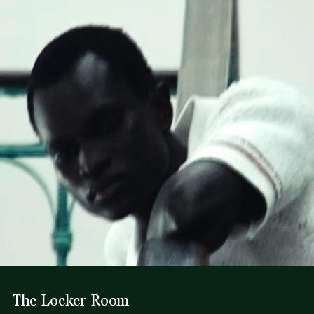
Transparencia en la cadena de valor, conocimiento de los
Dos bolsillos italianos a los lados, un bolsillo ribeteado con
PLANCHA A TEMPERATURA MEDIA MÁXIMO
proveedores y del ecosistema. No se teje ni un solo hilo sin
botón en la parte de atrás
150 GRADOS CENTIGRADOS
la supervisión del Cocodrilo.
Cremallera central con gancho
Cocodrilo bordado al tono en la parte de atrás
LIMPIEZA EN SECO DELICADA
Descubre más aquí
The Locker Room