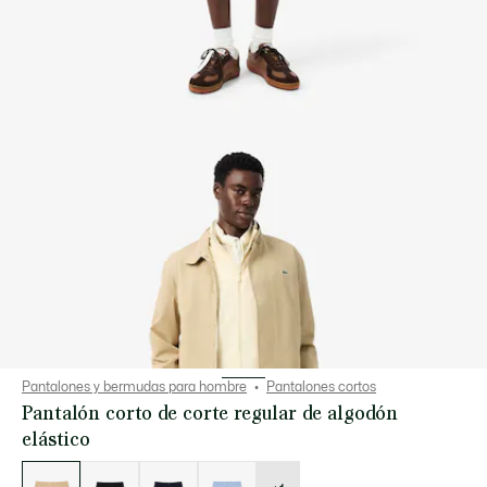
Pantalones y bermudas para hombre
Pantalones cortos
Pantalón corto de corte regular de algodón
elástico
Lista
de