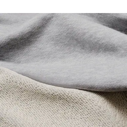
Dos bolsillos laterales
Cordones para ajustar con logotipo
NO USAR LEJÍA
Lacoste se compromete a hacer un seguimiento del
Cocodrilo de silicona en la parte inferior de la pernera
producto a lo largo de su proceso de fabricación.
NO USAR SECADORA
Transparencia en la cadena de valor, conocimiento de los
proveedores y del ecosistema. No se teje ni un solo hilo sin
PLANCHA A TEMPERATURA MEDIA MÁXIMO
la supervisión del Cocodrilo.
150 GRADOS CENTIGRADOS
Descubre más aquí
NO LIMPIAR EN SECO
SECAR COLGADO