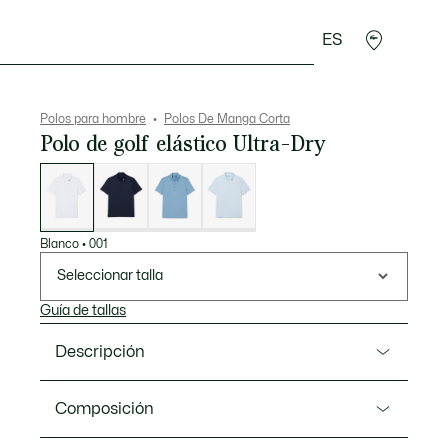
ES
rroquinería
Deporte
Regalos de cocodrilo
Sec
Polos para hombre
Polos De Manga Corta
Polo de golf elástico Ultra-Dry
Lista
de
variaciones
Blanco
•
001
Seleccionar talla
Guía de tallas
Descripción
Referencia DH3186-00
Composición
Este polo, usado y probado por jugadores de Lacoste,