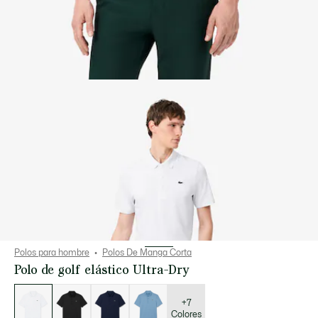
Polos para hombre
Polos De Manga Corta
Polo de golf elástico Ultra-Dry
Lista
de
variaciones
+7
Colores