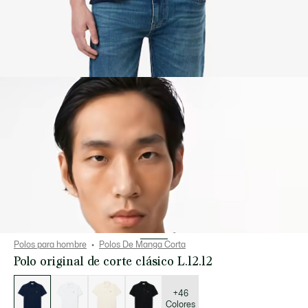
Polos para hombre
Polos De Manga Corta
Polo original de corte clásico L.12.12
Lista
de
variaciones
+46
Colores