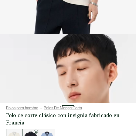
Polos para hombre
Polos De Manga Corta
Polo de corte clásico con insignia fabricado en
Francia
Lista
de