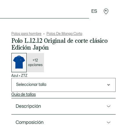
ES
rroquinería
Deporte
Regalos de cocodrilo
Sec
Polos para hombre
Polos De Manga Corta
Polo L.12.12 Original de corte clásico
Edición Japón
Lista
de
variaciones
+12
opciones
Azul
•
Z7Z
Seleccionar talla
Guía de tallas
Descripción
Referencia PH5006-00
Composición