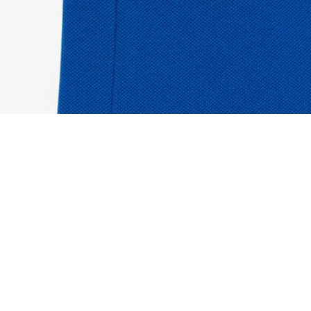
Polo L.12.12 Original de corte clásico Edición J
Regístrate para crear tu cuenta,
convertirte en miembro y
disfrutar de beneficios
exclusivos desde el principio.