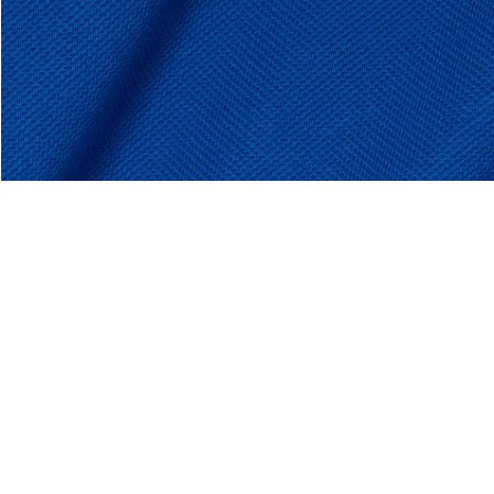
apón
Acerca De Lacoste
Categorías
Lacoste Members
Colección Hombre
El Grupo Lacoste
Colección Mujer
Trabaja con nosotros
Colección Niños
Protección de la marca
Polos para Hombre
Polos para Mujer