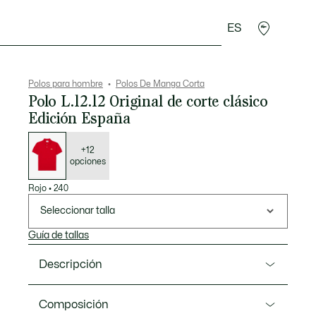
ES
rroquinería
Deporte
Regalos de cocodrilo
Sec
Polos para hombre
Polos De Manga Corta
Polo L.12.12 Original de corte clásico
Edición España
Lista
de
variaciones
+12
opciones
Rojo
•
240
Seleccionar talla
Guía de tallas
Descripción
Referencia PH5037-00
Composición