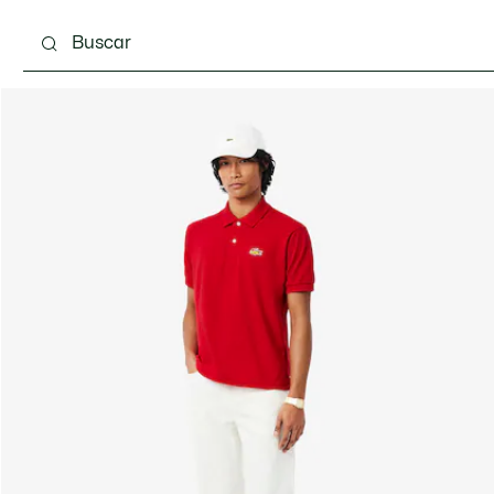
Calzado
Complementos
Bolsos & Pequeña ma