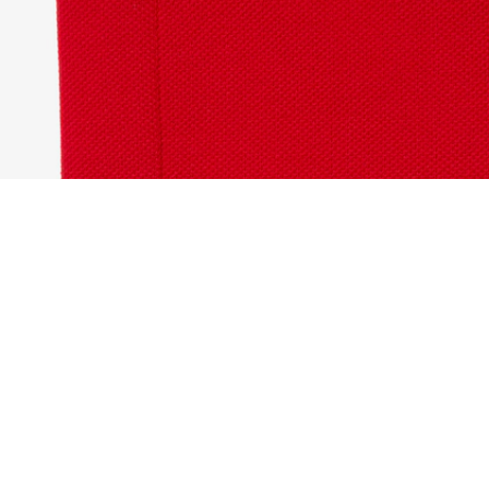
Polo L.12.12 Original de corte clásico Edición 
Regístrate para crear tu cuenta,
convertirte en miembro y
disfrutar de beneficios
exclusivos desde el principio.