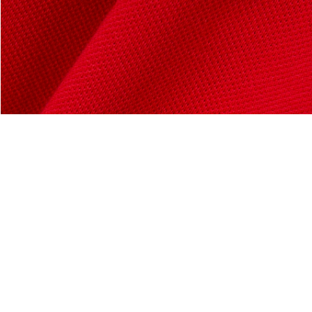
España
Acerca De Lacoste
Categorías
Lacoste Members
Colección Hombre
El Grupo Lacoste
Colección Mujer
Trabaja con nosotros
Colección Niños
Protección de la marca
Polos para Hombre
Polos para Mujer