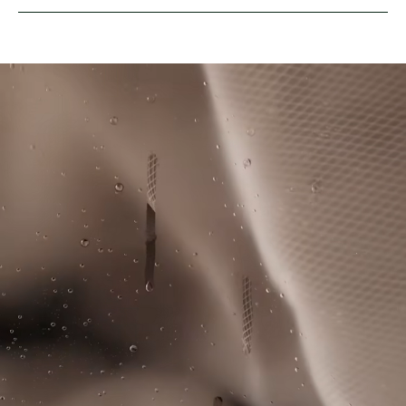
de recortes de fabricación
El modelo mide 1m87 y lleva una talla 4 - M
MUY DELICADA (Si hay tejido de lana, utiliza el
Corte recto, ligeramente ajustado, regular
ciclo de lana)
Tecnología Ultra Dry que evacua la humedad
Lacoste se compromete a hacer un seguimiento del
Protección UPF 50
NO USAR LEJÍA
producto a lo largo de su proceso de fabricación.
Cocodrilo de silicona en el pecho
Transparencia en la cadena de valor, conocimiento de los
NO USAR SECADORA
proveedores y del ecosistema. No se teje ni un solo hilo sin
la supervisión del Cocodrilo.
NO PLANCHAR
Descubre más aquí
NO LIMPIAR EN SECO
NO APLICAR LIMPIEZA PROFESIONAL EN
HÚMEDO
sechage_naturelI
Buenas prácticas
Lavar, secar, planchar, doblar: descubre todos los consejos prácticos
para el correcto cuidado de tu polo Lacoste.