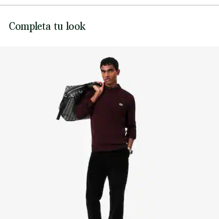
Línea en contraste en el puño derecho
NO USAR LEJÍA
Cocodrilo bordado en el pecho
Lacoste se compromete a hacer un seguimiento del
Completa tu look
producto a lo largo de su proceso de fabricación.
NO USAR SECADORA
Transparencia en la cadena de valor, conocimiento de los
proveedores y del ecosistema. No se teje ni un solo hilo sin
PLANCHA A TEMPERATURA MEDIA MÁXIMO
la supervisión del Cocodrilo.
150 GRADOS CENTIGRADOS
Descubre más aquí
NO LIMPIAR EN SECO
SECAR TRAS EXTRAER EL EXCESO DE AGUA