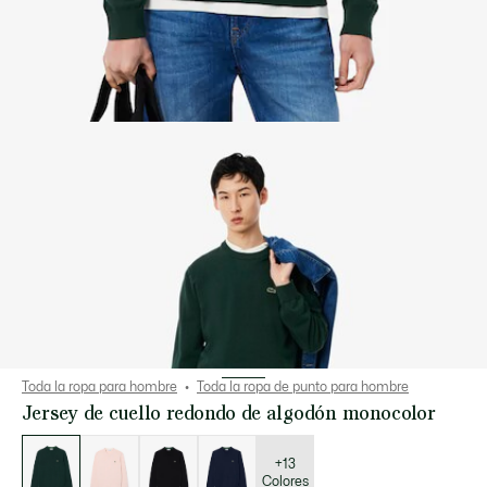
Toda la ropa para hombre
Toda la ropa de punto para hombre
Jersey de cuello redondo de algodón monocolor
Lista
de
variaciones
+13
Colores