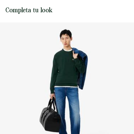
NO USAR LEJÍA
Cocodrilo bordado en el pecho
Lacoste se compromete a hacer un seguimiento del
Completa tu look
producto a lo largo de su proceso de fabricación.
NO USAR SECADORA
Transparencia en la cadena de valor, conocimiento de los
proveedores y del ecosistema. No se teje ni un solo hilo sin
PLANCHA A TEMPERATURA MEDIA MÁXIMO
la supervisión del Cocodrilo.
150 GRADOS CENTIGRADOS
Descubre más aquí
NO LIMPIAR EN SECO
SECAR TRAS EXTRAER EL EXCESO DE AGUA