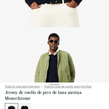
Toda la ropa para hombre
Toda la ropa de punto para hombre
Jersey de cuello de pico de lana merina
Monochrome
Lista
de