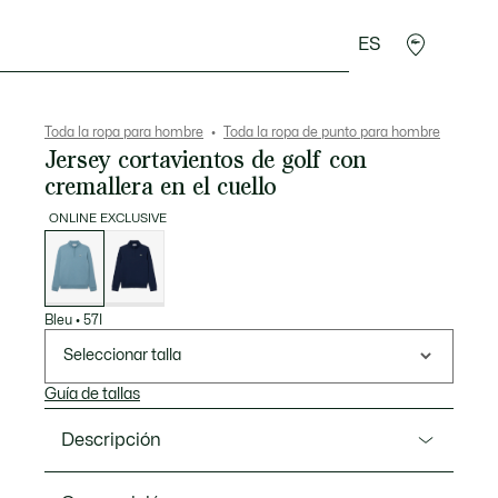
ES
rroquinería
Deporte
Regalos de cocodrilo
Sec
Toda la ropa para hombre
Toda la ropa de punto para hombre
Jersey cortavientos de golf con
cremallera en el cuello
ONLINE EXCLUSIVE
Lista
de
variaciones
Bleu
•
57I
Seleccionar talla
Guía de tallas
Descripción
Referencia AH4808-00