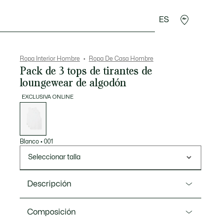
ES
rroquinería
Deporte
Regalos de cocodrilo
Sec
Ropa Interior Hombre
Ropa De Casa Hombre
Pack de 3 tops de tirantes de
loungewear de algodón
EXCLUSIVA ONLINE
Lista
de
variaciones
Blanco
•
001
Seleccionar talla
Descripción
Referencia TH9009-00
Composición