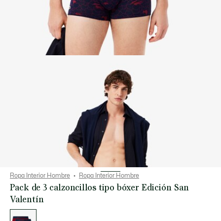
Ropa Interior Hombre
Ropa Interior Hombre
Pack de 3 calzoncillos tipo bóxer Edición San
Valentín
Lista
de