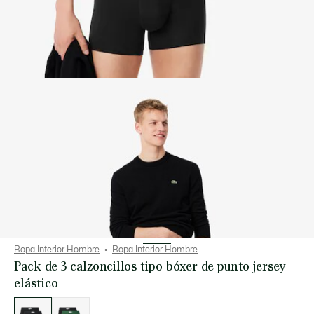
Ropa Interior Hombre
Ropa Interior Hombre
Pack de 3 calzoncillos tipo bóxer de punto jersey
elástico
Lista
de