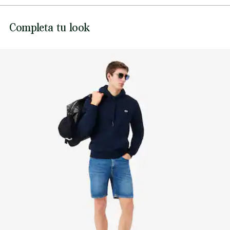
Bolsillo tipo canguro
Ribete de canalé en la cintura y los puños
NO USAR LEJÍA
Lacoste se compromete a hacer un seguimiento del
Completa tu look
Cocodrilo bordado cosido en el pecho
producto a lo largo de su proceso de fabricación.
NO USAR SECADORA
Transparencia en la cadena de valor, conocimiento de los
proveedores y del ecosistema. No se teje ni un solo hilo sin
PLANCHA A TEMPERATURA MEDIA MÁXIMO
la supervisión del Cocodrilo.
150 GRADOS CENTIGRADOS
Descubre más aquí
NO LIMPIAR EN SECO
SECAR COLGADO