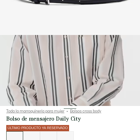
Toda la marroquinería para mujer
Bolsos cross body
Bolso de mensajero Daily City
ÚLTIMO PRODUCTO YA RESERVADO
Lista
de
variaciones