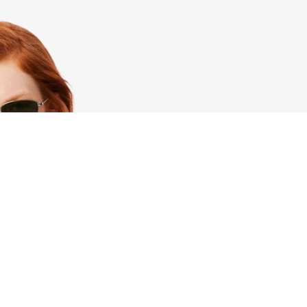
Acerca De Lacoste
Categorías
Lacoste Members
Colección Hombre
El Grupo Lacoste
Colección Mujer
Trabaja con nosotros
Colección Niños
Protección de la marca
Polos para Hombre
Polos para Mujer