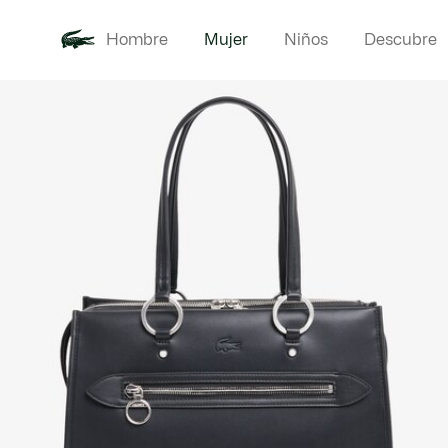
Hombre
Mujer
Niños
Descubre
Galería
Novedades
Ropa
de
imágenes
del
producto