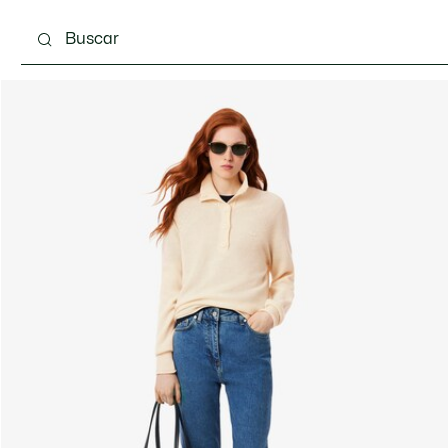
Calzado
Bolsos & Pequeña marroquinería
Com