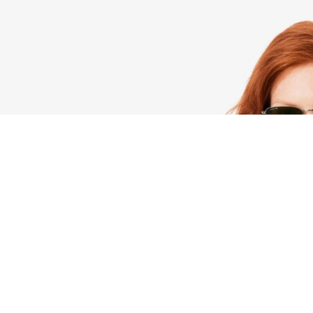
Bolso con asa superior Celys mediano
Regístrate para crear tu cuenta,
convertirte en miembro y
disfrutar de beneficios
exclusivos desde el principio.