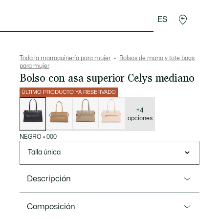
ES
plementos
Deporte
Toda la marroquinería para mujer
Bolsos de mano y tote bags
para mujer
Bolso con asa superior Celys mediano
ÚLTIMO PRODUCTO YA RESERVADO
Lista
de
variaciones
+4
opciones
NEGRO
•
000
Talla única
Descripción
Referencia NF5231AQ
Composición