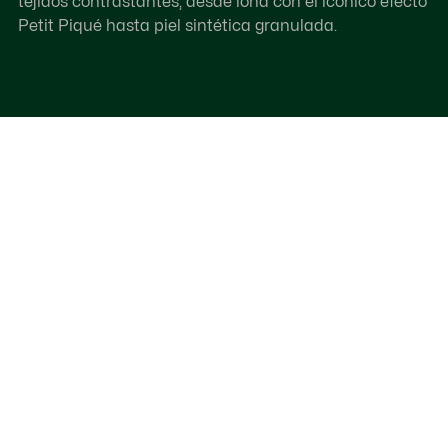
tejidos contrastantes, desde lona con el icónico efecto
Petit Piqué hasta piel sintética granulada.