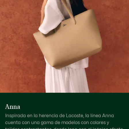
Exterior granulado con efecto petit piqué
Descubre más aquí
Correa ajustable: 39,4″-45,3″ / 100-115 cm
Un bolsillo interior plano
Específico para iPad
Anna
Inspirada en la herencia de Lacoste, la línea Anna
cuenta con una gama de modelos con colores y