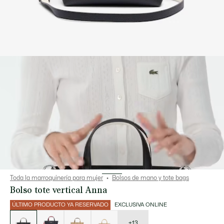
Toda la marroquinería para mujer
Bolsos de mano y tote bags
Bolso tote vertical Anna
ÚLTIMO PRODUCTO YA RESERVADO
EXCLUSIVA ONLINE
Lista
de
variaciones
+13