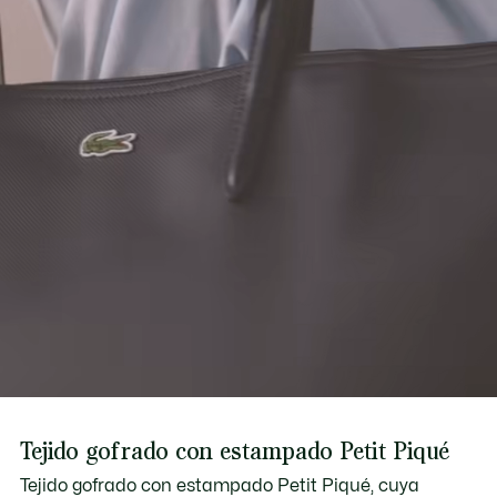
Correa ajustable: 41,3″-47,2’’ / 105-120 cm
Descubre más aquí
Para llevar en la mano o en bandolera
Tejido gofrado con estampado Petit Piqué
Tejido gofrado con estampado Petit Piqué, cuya