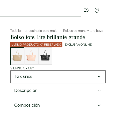
ES
plementos
Deporte
Toda la marroquinería para mujer
Bolsos de mano y tote bags
Bolso tote Lite brillante grande
ÚLTIMO PRODUCTO YA RESERVADO
EXCLUSIVA ONLINE
Lista
de
variaciones
VIENNOIS
•
C87
Talla única
Descripción
Referencia NF5248AX
Composición
Este bolso tote ligero, elegante y moderno se adapta