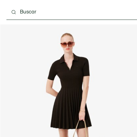
Calzado
Bolsos & Pequeña marroquinería
Com