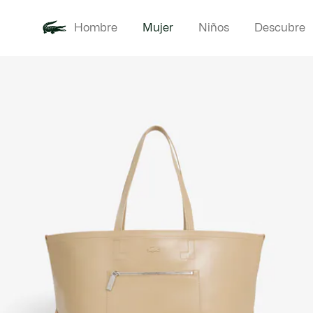
Hombre
Mujer
Niños
Descubre
Galería
Novedades
Ropa
de
imágenes
del
producto