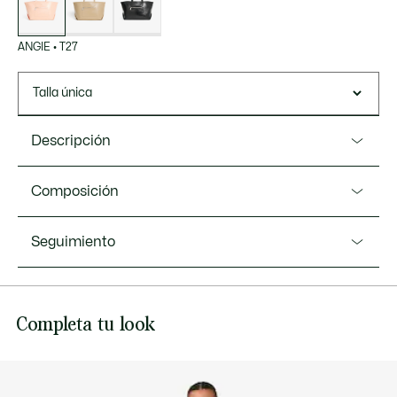
ANGIE
•
T27
Talla única
Descripción
Referencia NF5248AX
Composición
Este bolso tote ligero, elegante y moderno se adapta a
cualquier ocasión. Con prácticos compartimentos para
Outside:Polyurethane (100%)
Seguimiento
todos tus objetos personales esenciales, incluido un portátil
de 15". Un diseño clásico con un sutil acabado brillante y
detalles sofisticados, como un exclusivo cocodrilo.
Lacoste se compromete a hacer un seguimiento del
Completa tu look
Dimensiones: L 21,6” x Al 11,4” x F 8,5” / L 54,8 x Al 29 x F
producto a lo largo de su proceso de fabricación.
21,5 cm
Transparencia en la cadena de valor, conocimiento de los
Exterior de material reciclado
proveedores y del ecosistema. No se teje ni un solo hilo sin
la supervisión del Cocodrilo.
Correa fija, 10,2”/26 cm