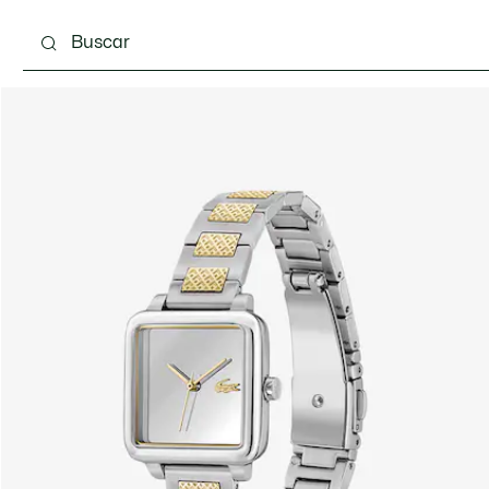
Calzado
Bolsos & Pequeña marroquinería
Com