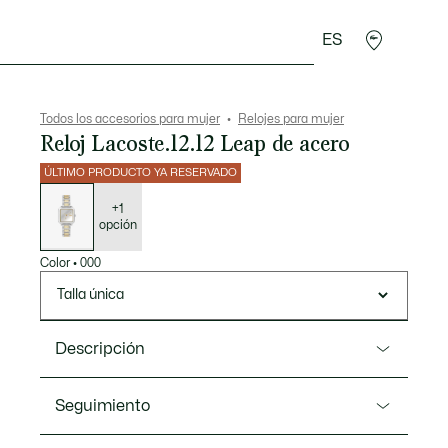
ES
plementos
Deporte
Todos los accesorios para mujer
Relojes para mujer
Reloj Lacoste.12.12 Leap de acero
ÚLTIMO PRODUCTO YA RESERVADO
Lista
de
variaciones
+1
opción
Color
•
000
Talla única
Descripción
Referencia 2001463
Seguimiento
Este nuevo reloj para mujer de Lacoste combina una