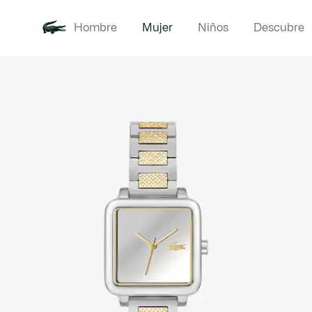
Hombre
Mujer
Niños
Descubre
Galería
Novedades
Ropa
de
imágenes
del
producto