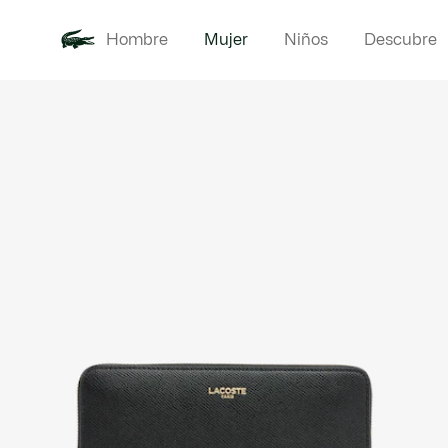
Hombre
Mujer
Niños
Descubre
Galería
Novedades
Ropa
de
imágenes
del
producto