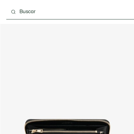
Calzado
Bolsos & Pequeña marroquinería
Com