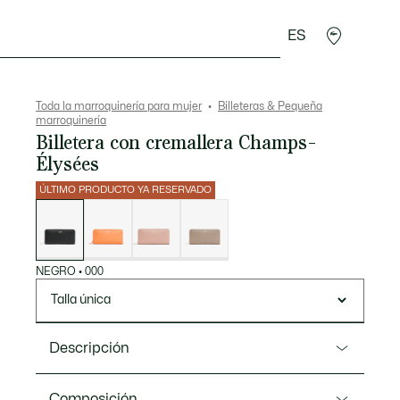
ES
plementos
Deporte
Toda la marroquinería para mujer
Billeteras & Pequeña
marroquinería
Billetera con cremallera Champs-
Élysées
ÚLTIMO PRODUCTO YA RESERVADO
Lista
de
variaciones
NEGRO
•
000
Talla única
Descripción
Referencia NF5097PH
Composición