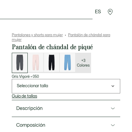
ES
plementos
Deporte
Pantalones y shorts para mujer
Pantalón de chándal para
mujer
Pantalón de chándal de piqué
Lista
de
variaciones
+3
Colores
Gris Vigoré
•
050
Seleccionar talla
Guía de tallas
Descripción
Referencia XF5244-00
Composición