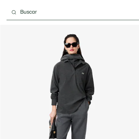
Calzado
Bolsos & Pequeña marroquinería
Com