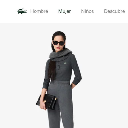
Hombre
Mujer
Niños
Descubre
Galería
Novedades
Ropa
de
imágenes
del
producto