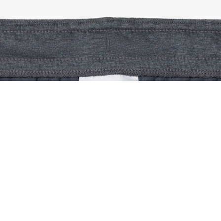
Pantalón de chándal de piqué
Regístrate para crear tu cuenta,
convertirte en miembro y
disfrutar de beneficios
exclusivos desde el principio.