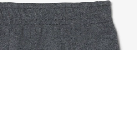
Acerca De Lacoste
Categorías
Lacoste Members
Colección Hombre
El Grupo Lacoste
Colección Mujer
Trabaja con nosotros
Colección Niños
Protección de la marca
Polos para Hombre
Polos para Mujer