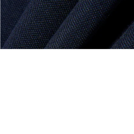
al
Acerca De Lacoste
Categorías
Lacoste Members
Colección Hombre
El Grupo Lacoste
Colección Mujer
Trabaja con nosotros
Colección Niños
Protección de la marca
Polos para Hombre
Polos para Mujer