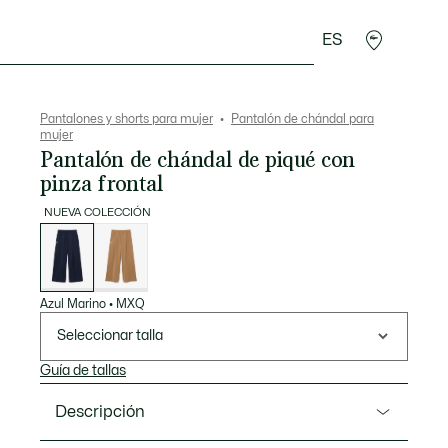
ES
plementos
Deporte
Pantalones y shorts para mujer
Pantalón de chándal para
mujer
Pantalón de chándal de piqué con
pinza frontal
NUEVA COLECCIÓN
Lista
de
variaciones
Azul Marino
•
MXQ
Seleccionar talla
Guía de tallas
Descripción