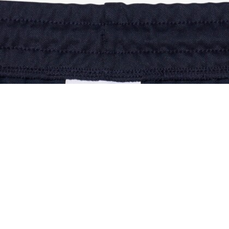
Pantalón de chándal de piqué con pinza front
Regístrate para crear tu cuenta,
convertirte en miembro y
disfrutar de beneficios
exclusivos desde el principio.