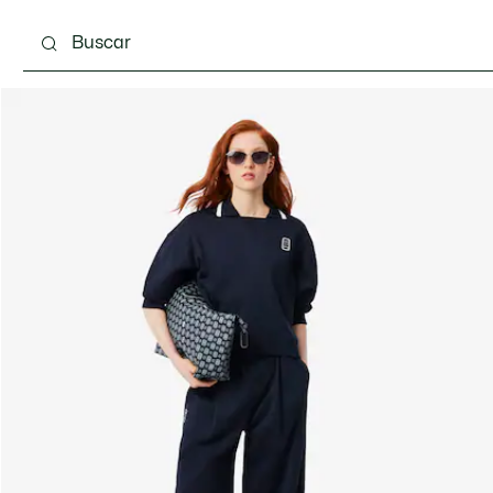
Calzado
Bolsos & Pequeña marroquinería
Com