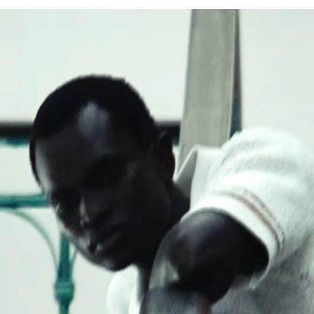
Corte ajustado y entallado
NO USAR LEJÍA
Cuello de canalé
Lacoste se compromete a hacer un seguimiento del
Botones de nácar auténtico
NO USAR SECADORA
producto a lo largo de su proceso de fabricación.
Cocodrilo bordado con abalorios en el pecho
Transparencia en la cadena de valor, conocimiento de los
PLANCHA A TEMPERATURA MEDIA MÁXIMO
proveedores y del ecosistema. No se teje ni un solo hilo sin
150 GRADOS CENTIGRADOS
la supervisión del Cocodrilo.
LIMPIEZA EN SECO NORMAL
Descubre más aquí
Buenas prácticas
Lavar, secar, planchar, doblar: descubre todos los consejos prácticos
para el correcto cuidado de tu polo Lacoste.
Descubrir