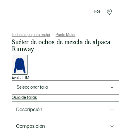
ES
plementos
Deporte
Toda la ropa para mujer
Punto Mujer
Suéter de ochos de mezcla de alpaca
Runway
Lista
de
variaciones
Azul
•
HJM
Seleccionar talla
Guía de tallas
Descripción
Referencia AE942-00
Composición