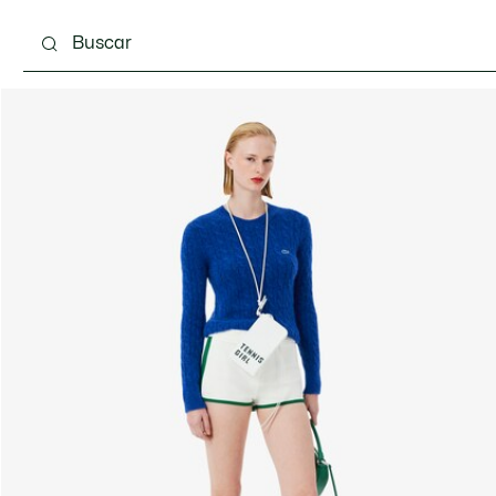
Calzado
Bolsos & Pequeña marroquinería
Com