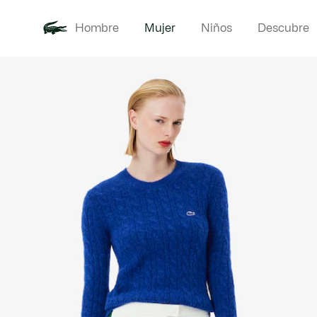
Hombre
Mujer
Niños
Descubre
Galería
Novedades
Ropa
de
imágenes
del
producto