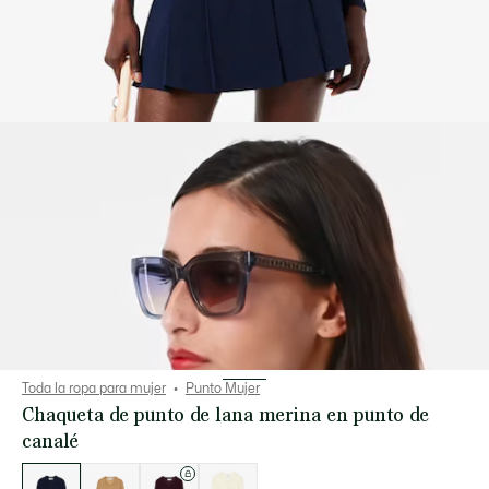
Toda la ropa para mujer
Punto Mujer
Chaqueta de punto de lana merina en punto de
canalé
Lista
de