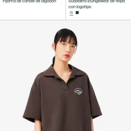
Pijama de canalé de algodón
Sudadera loungewear de felpa
con logotipo