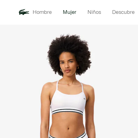
Hombre
Mujer
Niños
Descubre
Galería
Novedades
Ropa
de
imágenes
del
producto