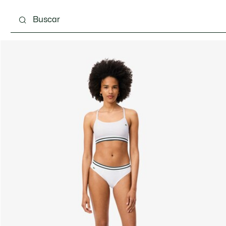
Calzado
Bolsos & Pequeña marroquinería
Com