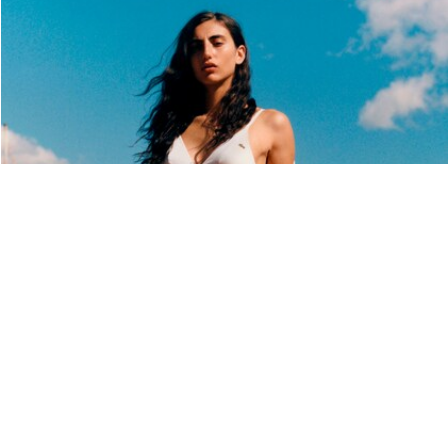
Acerca De Lacoste
Categorías
Lacoste Members
Colección Hombre
El Grupo Lacoste
Colección Mujer
Trabaja con nosotros
Colección Niños
Protección de la marca
Polos para Hombre
Polos para Mujer