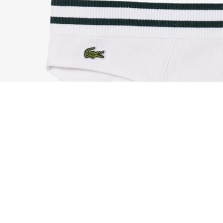
Slips de algodón con cintura de rayas
Regístrate para crear tu cuenta,
convertirte en miembro y
disfrutar de beneficios
exclusivos desde el principio.